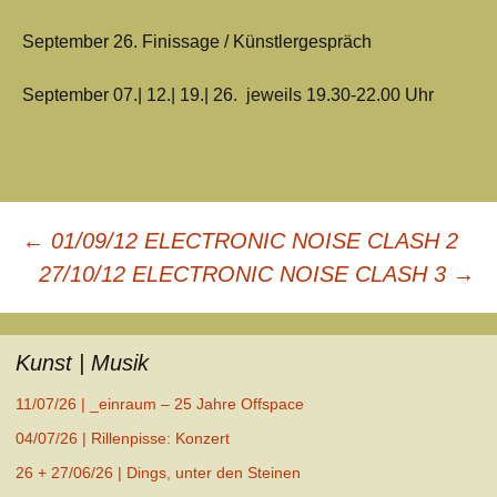
September 26. Finissage / Künstlergespräch
September 07.| 12.| 19.| 26. jeweils 19.30-22.00 Uhr
Beitrags-
←
01/09/12 ELECTRONIC NOISE CLASH 2
Navigation
27/10/12 ELECTRONIC NOISE CLASH 3
→
Kunst | Musik
11/07/26 | _einraum – 25 Jahre Offspace
04/07/26 | Rillenpisse: Konzert
26 + 27/06/26 | Dings, unter den Steinen